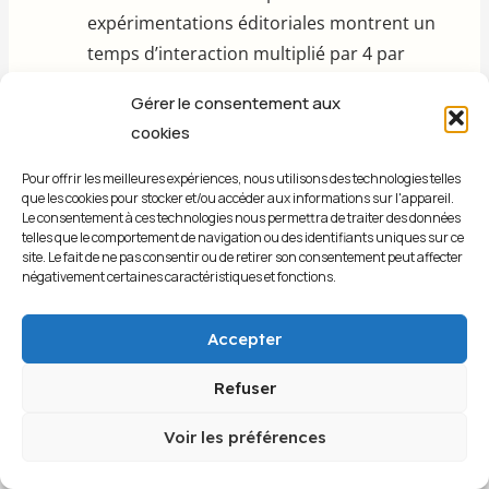
expérimentations éditoriales montrent un
temps d’interaction multiplié par 4 par
rapport aux formats 2D traditionnels.
Gérer le consentement aux
Accessibilité augmentée par l’audio
: La
cookies
sonification des données transforme les
graphiques en expériences auditives,
Pour offrir les meilleures expériences, nous utilisons des technologies telles
que les cookies pour stocker et/ou accéder aux informations sur l'appareil.
rendant l’information accessible aux
Le consentement à ces technologies nous permettra de traiter des données
personnes malvoyantes tout en créant de
telles que le comportement de navigation ou des identifiants uniques sur ce
site. Le fait de ne pas consentir ou de retirer son consentement peut affecter
nouveaux modes de compréhension pour
négativement certaines caractéristiques et fonctions.
tous les publics.
Design systems collaboratifs open-
Accepter
source
: Des consortiums de médias
Refuser
mutualisent leurs ressources pour
développer des bibliothèques de
Voir les préférences
composants partagés, accélérant
l’innovation tout en réduisant les coûts de