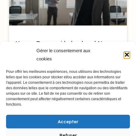
Xano : Pourquoi le backend No
Gérer le consentement aux
Code est essentiel en 2025
cookies
L’architecture des applications web connaît une
Pour offrir les meilleures expériences, nous utilisons des technologies
mutation profonde. Alors que 70% des nouvelles
telles que les cookies pour stocker et/ou accéder aux informations sur
l'appareil. Le consentement à ces technologies nous permettra de traiter
applications métier seront développées en low-code
des données telles que le comportement de navigation ou des identifiants
ou
uniques sur ce site. Le fait de ne pas consentir ou de retirer son
consentement peut affecter négativement certaines caractéristiques et
fonctions.
LIRE L'ARTICLE
Accepter
Refuser
NO CODE