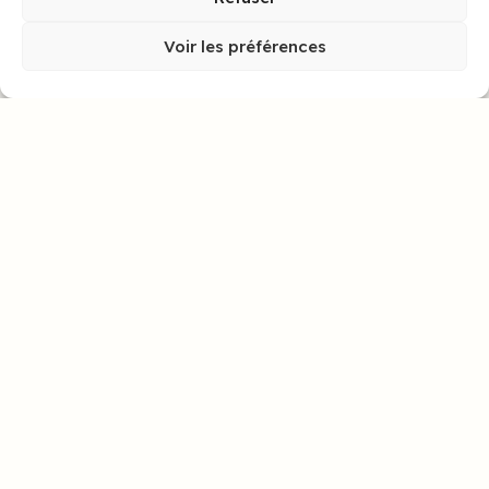
Voir les préférences
Low Code pour DSI : Mendix vs
Power Apps en 2025
Face à l’accélération de la transformation digitale, les
Directeurs des Systèmes d’Information doivent
repenser leur stratégie de développement applicatif.
Le
LIRE L'ARTICLE